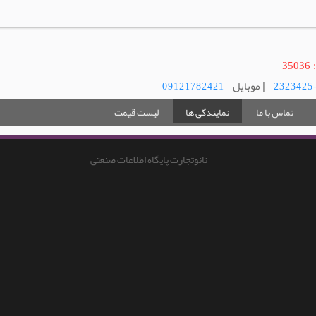
3
| موبایل
09121782421
تماس با ما
نمایندگی ها
لیست قیمت
نانوتجارت پایگاه اطلاعات صنعتی