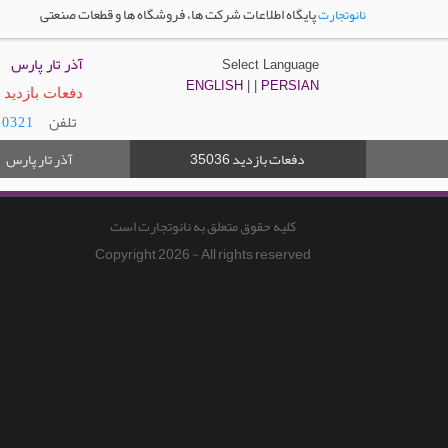
پایگاه اطلاعات شرکت ها، فروشگاه ها و قطعات صنعتی
نانوتجارت
آذر تار پارس
Select Language
ENGLISH
| |
PERSIAN
دفعات بازدید : 5036
تلفن
0321-2323425
دفعات بازدید
آذر تار پارس
35036
کلیه حقوق متعلق به نانوتجارت است
Copyright 2026 - All rights reserved