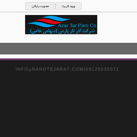
ورود کاربران
عضویت رایگان
I N F O @ N A N O T E J A R A T . C O M | 0 9 1 2 5 0 3 0 0 7 1