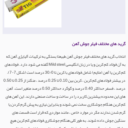
گرید های مختلف فیلر جوش آهن
انتخاب گرید های مختلف فیلر جوش آهن طبیعتا بستگی به ترکیبات آلیایژی آهن که
به آن فولاد کم کربن و یا در زبان انگلیسی Mild steel گفته می شود دارد. فولادهای
کم کربن یا آهن (ملایم) شامل فولادهای با کربن تا 30/0 درصد است (شکل 7-7).
در بیشتر فولادهای کم کربن ، کربن بین 0.10 تا 0.25 درصد ، منگنز از 0.25 تا 0.50
درصد ، فسفر حداکثر 0.40 درصد و گوگرد حداکثر 0.50 درصد متغیر است. آهن
های این محدوده بیشترین کاربرد را در ساخت و ساخت صنعتی دارند. این آهن های
کم کربن هنگام جوشکاری سخت نمی شوند و بنابراین نیازی به پیش گرم کردن یا
گرم شدن ندارند مگر در موارد خاص ، مانند مواردی که قرار است قسمت های
سنگین جوش داده شوند. به طور کلی هنگام جوشکاری فولادهای کم کربن هیچ