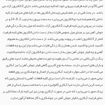
اتمی 26 و در لایه ظرفیت بیرونی خود که لایه چهارم می باشد دارای 2 الکترون آزاد می
باشد. در بحث فنی تر در علم شیمی چیدمان الکترون ها در لایه های ضرفیت از لایه
داخلی که همیشه تنها دو الکترون می پذیرد به سمت بیرون به ترتیب 2، 8، 14 و در
نهایت در بیرونی ترین لایه ظرفیت 2 الکترون آزاد داشته که میل به زنگ زدگی فیلر
جوش آهن نیز بر مبنای میل عمومی فلزات به از دست دادن الکترون های لایه ظرفیت
کمتر از 3 الکترون اغلب در پیوند یونی می باشد. از دست دادن الکترون به مفهوم
اکسید شدن و اکسید شدن همان زنگ زدگی فلزات می باشد و از این رو چه قطعات
آهنی و چه فیلر جوش آهن میل به از دست دادن دو الکترون آزاد داشته و قابلیت
زنگ زدگی بالایی در تماس با آب و رطوبت و خورنده های محیطی مانند اسید های رقیق
و باران های اسیدی دارند. بسته به نوع کاربری گاهی فیلر جوش آهن را نیز آبکاری
می کنند اما در اغلب موارد فرایند آبکاری پس از اتصال و جوشکاری بر روی قطعه
نهایی صورت می پذیرد. لازم به ذکر است برای کلیه قطعات آهنی با تنسایل پایین که
درصد کربن اندکی دارند تنها آبکاری گالوانیزه سرد با ضخامت بسیار اندکی از فلز
زینک صورت می پذیرد که حتی در صورت آبکاری بودن نیز این لایه نازک عملا تاثیر بر
دمای فرایند آبکاری با فیلر جوش آهن در جوشکاری با گاز محافظ آرگون ندارد.