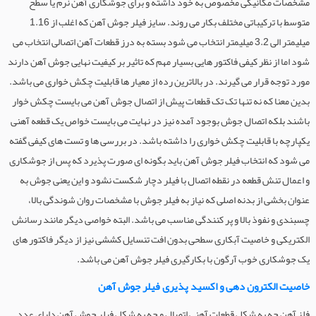
مشخصات مکانیکی مخصوص به خود داشته و برای جوشکاری آهن نرم یا سطح
متوسط با ترکیباتی مختلف بکار می روند. سایز فیلر جوش آهن که اغلب از 1.16
میلیمتر الی 3.2 میلیمتر انتخاب می شود بسته به درز قطعات آهن اتصالی انتخاب می
شود اما از نظر کیفی فاکتور هایی بسیار مهم که تاثیر بر کیفیت نهایی جوش آهن دارند
مورد توجه قرار می گیرند. در بالاترین رده از معیار ها قابلیت چکش خواری می باشد.
بدین معنا که نه تنها تک تک قطعات پیش از اتصال جوش آهن می بایست چکش خوار
باشند بلکه اتصال جوش بوجود آمده نیز در نهایت می بایست خواص یک قطعه آهنی
یکپارچه با قابلیت چکش خواری را داشته باشد. در بررسی ها و تست های کیفی گفته
می شود که انتخاب فیلر جوش آهن باید بگونه ای صورت پذیرد که پس از جوشکاری
و اعمال تنش قطعه در نقطه اتصال با فیلر دچار شکست نشود و این یعنی جوش به
عنوان بخشی از بدنه اصلی که نیاز به فیلر جوش با مشخصات روان شوندگی بالا،
چسبندی و نفوذ بالا و پر کنندگی مناسب می باشد. البته خواصی دیگر مانند رسانش
الکتریکی و خاصیت آبکاری سطحی بدون افت تنسایل کششی نیز از دیگر فاکتور های
یک جوشکاری خوب آرگون با بکارگیری فیلر جوش آهن می باشد.
خاصیت الکترون دهی و اکسید پذیری فیلر جوش آهن
فلز آهن چه به شکل قطعات آهنی اتصال و چه به شکل فیلر جوش آهن دارای عدد