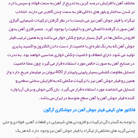
مختلف آهن با افزایش درصد کربن به تدریج از آهن به سمت فولاد و سپس با ترد
تر شدن ساختار و بلور های داخلی فلز به سمت چدن گام بر می دارند. انتخاب
تیگراد یا فیلر جوش آهن نیز می بایست با در نظر گرفتن ترکیبات شیمیایی آلیاژی
آهن صورت گرفته تا اتصالی امن و با کیفیت را بوجود آورد. عنصر فلزی آهن بدون
افزودن مکمل ها در آلیاژ بسیار نرم و چکش خوار می باشد و به همین ترتیب فیلر
جوش آهن که به رنگ نقره ای با خاصیت از دست دادن الکترون و اکسید پذیری
تولید می شود دارای انعطاف و خاصیت چکش خواری مناسبی خواهد بود. به ندرت
در صنایع آهن به صورت خالص مورد استفاده قرار می گیرد چون عملا خاصیت
تنسایل مقاومت کششی بسیار پایینی پایینتر از 400 نیوتن بر میلیمتر مربع دارد و از
همین رو فیلر جوش آهن نیز با ترکیبات مکملی که به افزایش سختی سطحی و
تنسایل می انجامند مورد استفاده قرار می گیرد. بازرگانی جوش و برش آریا وارد
کننده فیلر جوش آهن یا آهن سطح متوسط در ایران می باشد.
فاکتور های کیفی فیلر جوش آهن در جوشکاری آرگون
با توجه به گستردگی ترکیبات و افزودنی های شیمیایی در قطعات آهنی، فولادی و حتی
چدنی گرید های مختلفی از تیگراد یا فیلر جوش آهن نیز وجود دارد که هر یک