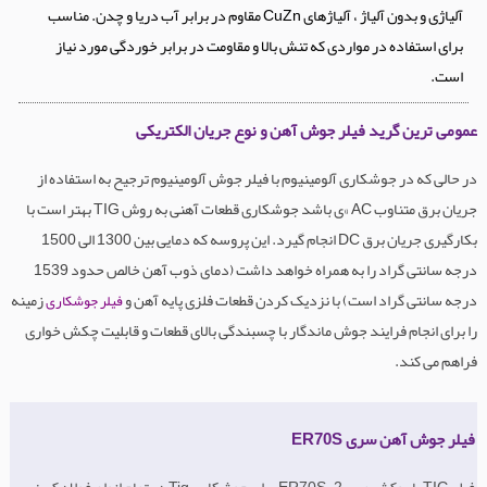
آلیاژی و بدون آلیاژ ، آلیاژهای CuZn مقاوم در برابر آب دریا و چدن. مناسب
برای استفاده در مواردی که تنش بالا و مقاومت در برابر خوردگی مورد نیاز
است.
عمومی ترین گرید فیلر جوش آهن و نوع جریان الکتریکی
در حالی که در جوشکاری آلومینیوم با فیلر جوش آلومینیوم ترجیح به استفاده از
جریان برق متناوب AC »ی باشد جوشکاری قطعات آهنی به روش TIG بهتر است با
بکارگیری جریان برق DC انجام گیرد. این پروسه که دمایی بین 1300 الی 1500
درجه سانتی گراد را به همراه خواهد داشت (دمای ذوب آهن خالص حدود 1539
درجه سانتی گراد است) با نزدیک کردن قطعات فلزی پایه آهن و
زمینه
فیلر جوشکاری
را برای انجام فرایند جوش ماندگار با چسبندگی بالای قطعات و قابلیت چکش خواری
فراهم می کند.
فیلر جوش آهن سری ER70S
فیلر TIG با روکش مس ER70S-2 برای جوشکاری Tig در تمام انواع فولاد کربنی ،