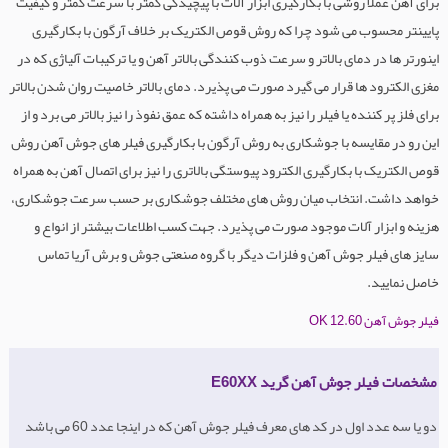
برای آهن عملا روشی با بکارگیری ابزار آلات با پیچیدگی کمتر با سرعت کمتر و کیفیت
پایینتر محسوب می شود چرا که روش قوص الکتریک بر خلاف آرگون با بکارگیری
اینورتر ها در دمای بالاتر و سرعت ذوب کنندگی بالاتر آهن و یا ترکیبات آلیاژی که در
مغزی الکترود ها قرار می گیرد صورت می پذیرد. دمای بالاتر خاصیت روان شدن بالاتر
برای فلز پر کننده یا فیلر را نیز به همراه داشته که عمق نفوذ را نیز بالاتر می برد و از
این رو در مقایسه با جوشکاری به روش آرگون با بکارگیری فیلر های جوش آهن روش
قوص الکتریک با بکارگیری الکترود پیوستگی بالاتری را نیز برای اتصال آهن به همراه
خواهد داشت. انتخاب میان روش های مختلف جوشکاری بر حسب سرعت جوشکاری،
هزینه و ابزار آلات موجود صورت می پذیرد. جهت کسب اطلاعات بیشتر از انواع و
سایز های فیلر جوش آهن و فلزات دیگر با گروه صنعتی جوش و برش آریا تماس
خاصل نمایید.
فیلر جوش آهن OK 12.60
مشخصات فیلر جوش آهن گرید E60XX
دو یا سه عدد اول در کد های معرف فیلر جوش آهن که در اینجا عدد 60 می باشد