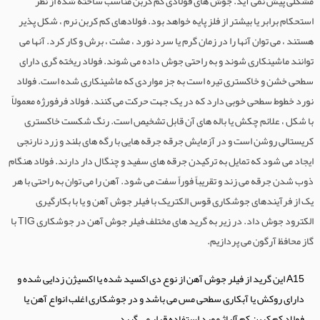
مشکلی پیش نمی آید. جوش های فولادی کم کربن مناسب ساخته شده از نظر
استحکام برابر یا بیشتر از فلز پایه خواهد بود. فولادهای کم کربن نرم ، شکل پذیر
هستند ، می توان آنها را در زمان گرم یا سرد نورد ، مشت ، برش و کار کرد. آنها می
توانند ماشینکاری شوند و به راحتی جوش داده می شوند. فولاد ریخته گری دارای
سطحی خشن و خاکستری تیره است به جز مواردی که ماشینکاری شده است. فولاد
نورد خطوط سطحی خوبی دارد که در یک جهت حرکت می کنند. فولاد فرفورژه معمولاً
با شکل ، علائم چکش یا باله های آن قابل تشخیص است. رنگ شکست خاکستری
کریستالی روشن است و در آزمایش جرقه جرقه هایی با رگه های بلند و زرد نارنجی
ایجاد می شود که تمایل به ترکیدن جرقه های سفید و چنگال دار دارند. فولاد هنگام
ذوب شدن جرقه می زند و تقریباً فوراً سفت می شود. آهن را می توان به راحتی با هر
یک از فرآیندهای جوشکاری قوس الکتریک با فیلر جوش آهن و یا با بکارگیری
الکترود جوش داد. در زیر به گرید های مختلف فیلر جوش آهن در جوشکاری TIG با
گاز محافظ آرگون می پردازیم.
این گرید از فیلر جوش آهن از نوع دی اکسید شده یا اکسیژن زدایی شده و
A15
دارای روکش یا آبکاری سطحی مس می باشد و در جوشکاری اغلب انواع آهن یا
فولاد کم کربن کم آلیاژ مورد استفاده قرار می گیرد.