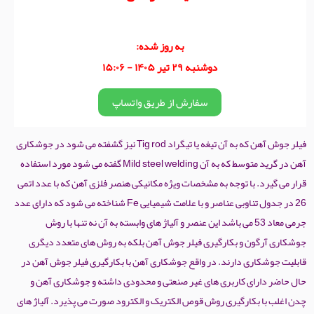
به روز شده:
دوشنبه ۲۹ تیر ۱۴۰۵ - ۱۵:۰۶
سفارش از طریق واتساپ
فیلر جوش آهن که به آن تیغه یا تیگراد Tig rod نیز گشفته می شود در جوشکاری
آهن در گرید متوسط که به آن Mild steel welding گفته می شود مورد استفاده
قرار می گیرد. با توجه به مشخصات ویژه مکانیکی هنصر فلزی آهن که با عدد اتمی
26 در جدول تناوبی عناصر و با علامت شیمیایی Fe شناخته می شود که دارای عدد
جرمی معاد 53 می باشد این عنصر و آلیاژ های وابسته به آن نه تنها با روش
جوشکاری آرگون و بکارگیری فیلر جوش آهن بلکه به روش های متعدد دیگری
قابلیت جوشکاری دارند. در واقع جوشکاری آهن با بکارگیری فیلر جوش آهن در
حال حاضر دارای کاربری های غیر صنعتی و محدودی داشته و جوشکاری آهن و
چدن اغلب با بکارگیری روش قوص الکتریک و الکترود صورت می پذیرد. آلیاژ های