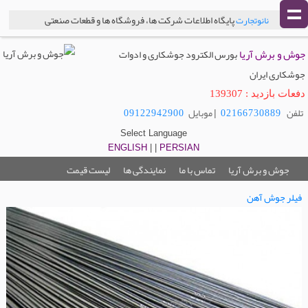
پایگاه اطلاعات شرکت ها، فروشگاه ها و قطعات صنعتی
نانوتجارت
جوش و برش آریا
بورس الکترود جوشکاری و ادوات
جوشکاری ایران
دفعات بازدید : 139307
تلفن
| موبایل
09122942900
02166730889
Select Language
ENGLISH
| |
PERSIAN
جوش و برش آریا
تماس با ما
نمایندگی ها
لیست قیمت
فیلر جوش آهن