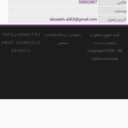
فکس
55802887
وبسایت
آدرس ایمیل
alizadeh.ali63@gmail.com
کلیه حقوق متعلق به
نانوتجارت پایگاه اطلاعات
I N F O @ N A N O T E J
نانوتجارت است
صنعتی
A R A T . C O M | 0 9 1 2
5 0 3 0 0 7 1
Copyright 2026 - All
rights reserved