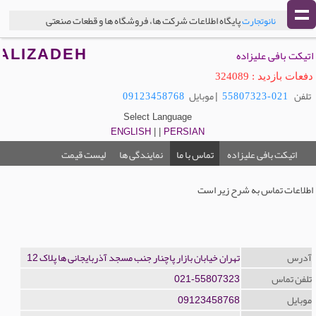
پایگاه اطلاعات شرکت ها، فروشگاه ها و قطعات صنعتی
نانوتجارت
اتیکت بافی علیزاده
ALIZADEH
دفعات بازدید : 324089
تلفن
| موبایل
09123458768
021-55807323
Select Language
ENGLISH
| |
PERSIAN
اتیکت بافی علیزاده
تماس با ما
نمایندگی ها
لیست قیمت
اطلاعات تماس به شرح زیر است
آدرس
تهران خیابان بازار پاچنار جنب مسجد آذربایجانی ها پلاک 12
تلفن تماس
021-55807323
موبایل
09123458768